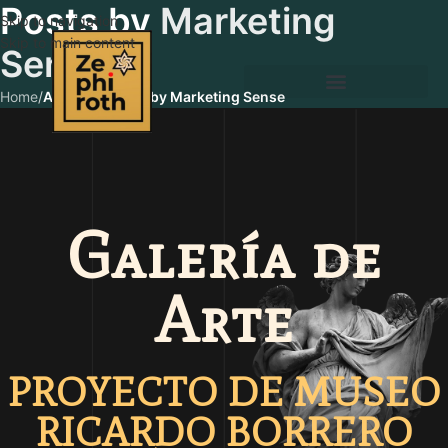
Posts by
Marketing
Skip to navigation
Skip to main content
Sense
Home
/
Articles Posted by Marketing Sense
Galería de
Arte
PROYECTO DE MUSEO
RICARDO BORRERO