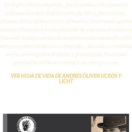
En Zephiroth investigamos, preservamos y divulgamos el
patrimonio intelectual (las artes, las letras, las ciencias).
ditamos libros; audiovisuales; software y construimos guion
museográficos para la consolidación de espacios de memori
(museos). Coadyuvamos con los procesos de nacionalización
europea para colombianos universales, apoyados en nuestr
acervo investigativo histórico y genealógico. Prestamos
orientación jurídica y contable en estos procesos.
VER HOJA DE VIDA DE ANDRÉS ÓLIVER UCRÓS Y
LICHT