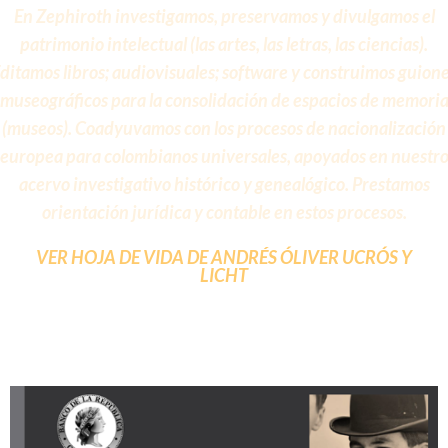
En Zephiroth investigamos, preservamos y divulgamos el
patrimonio intelectual (las artes, las letras, las ciencias).
ditamos libros; audiovisuales; software y construimos guion
museográficos para la consolidación de espacios de memori
(museos). Coadyuvamos con los procesos de nacionalización
europea para colombianos universales, apoyados en nuestr
acervo investigativo histórico y genealógico. Prestamos
orientación jurídica y contable en estos procesos.
VER HOJA DE VIDA DE ANDRÉS ÓLIVER UCRÓS Y
LICHT