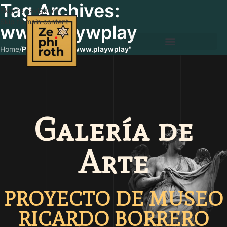
Tag Archives:
Skip to navigation
Skip to main content
www.playwplay
Home
/
Posts Tagged "www.playwplay"
Galería de
Arte
PROYECTO DE MUSEO
RICARDO BORRERO