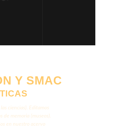
ÓN Y SMAC
TICAS
 las ciencias). Editamos
ios de memoria (museos).
os en nuestro acervo