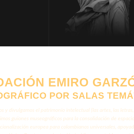
DACIÓN EMIRO GARZ
OGRÁFICO POR SALAS TEMÁ
 divulgamos el patrimonio intelectual (las artes, las letras,
ruimos guiones museográficos para la consolidación de espac
ionalización europea para colombianos universales, apoyad