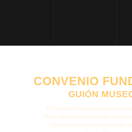
CONVENIO FUN
GUIÓN MUSE
En Zephiroth investigamos, preservamos y
libros; audiovisuales; software y const
Coadyuvamos con los procesos de nac