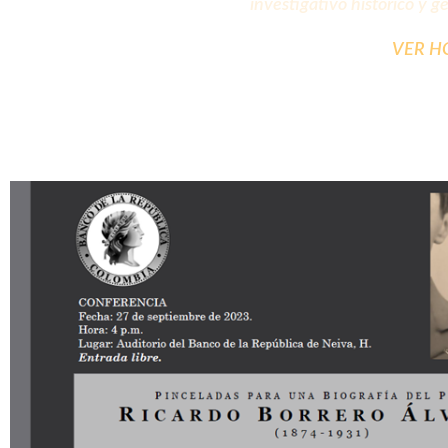
investigativo histórico y g
VER HO