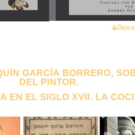
Desca
QUÍN GARCÍA BORRERO, SO
DEL PINTOR.
 EN EL SIGLO XVII. LA COC