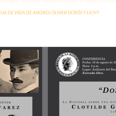
enealógico. Prestamos orientación jurídica y contable en esto
JA DE VIDA DE ANDRÉS ÓLIVER UCRÓS Y LICHT