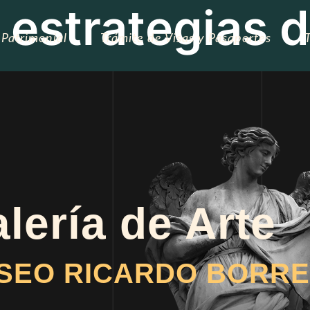
 estrategias 
 Patrimonial
Trámite de Visas y Pasaportes
lería de Arte
SEO RICARDO BORRE