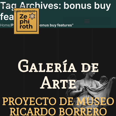
Tag Archives: bonus buy
Skip to navigation
Skip to main content
features
Home
/
Posts Tagged "bonus buy features"
Galería de
Arte
PROYECTO DE MUSEO
RICARDO BORRERO