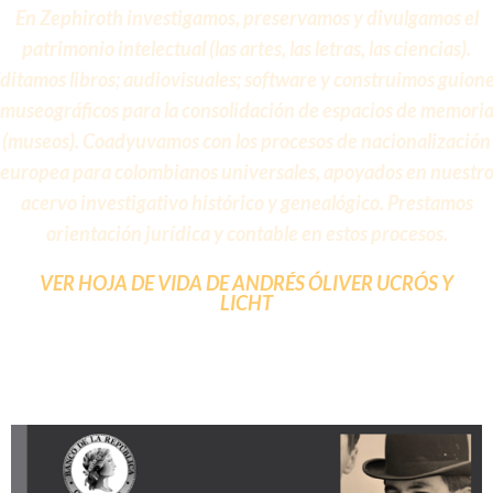
En Zephiroth investigamos, preservamos y divulgamos el
patrimonio intelectual (las artes, las letras, las ciencias).
ditamos libros; audiovisuales; software y construimos guion
museográficos para la consolidación de espacios de memori
(museos). Coadyuvamos con los procesos de nacionalización
europea para colombianos universales, apoyados en nuestr
acervo investigativo histórico y genealógico. Prestamos
orientación jurídica y contable en estos procesos.
VER HOJA DE VIDA DE ANDRÉS ÓLIVER UCRÓS Y
LICHT