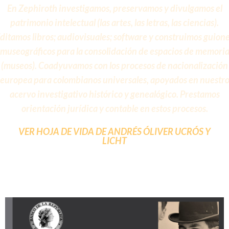
En Zephiroth investigamos, preservamos y divulgamos el
patrimonio intelectual (las artes, las letras, las ciencias).
ditamos libros; audiovisuales; software y construimos guion
museográficos para la consolidación de espacios de memori
(museos). Coadyuvamos con los procesos de nacionalización
europea para colombianos universales, apoyados en nuestr
acervo investigativo histórico y genealógico. Prestamos
orientación jurídica y contable en estos procesos.
VER HOJA DE VIDA DE ANDRÉS ÓLIVER UCRÓS Y
LICHT