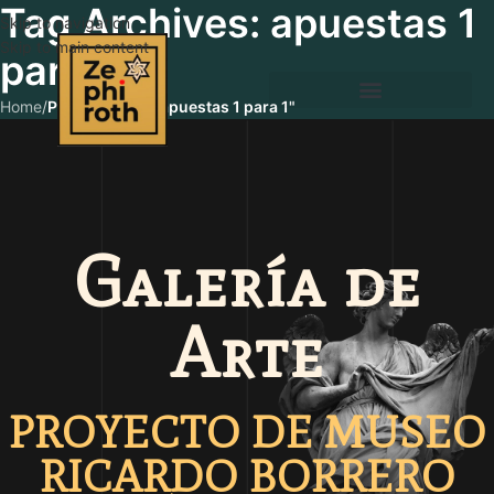
Tag Archives: apuestas 1
Skip to navigation
Skip to main content
para 1
Home
/
Posts Tagged "apuestas 1 para 1"
Galería de
Arte
PROYECTO DE MUSEO
RICARDO BORRERO