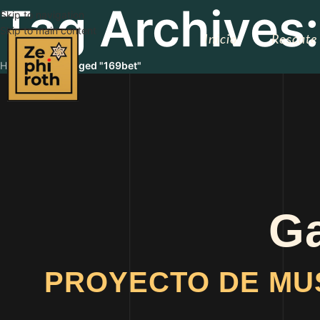
Tag Archives
Skip to navigation
Skip to main content
Inicio
Rescate
Home
/
Posts Tagged "169bet"
Ga
PROYECTO DE MU