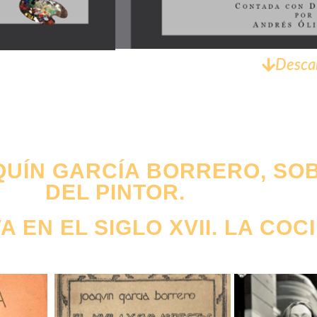
Desca
QUÍN GARCÍA BORRERO, SO
DEL PINTOR.
 EN EL SIGLO XVII. LA COC