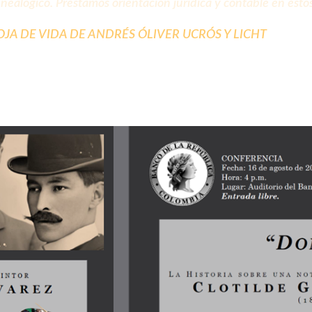
enealógico. Prestamos orientación jurídica y contable en esto
JA DE VIDA DE ANDRÉS ÓLIVER UCRÓS Y LICHT