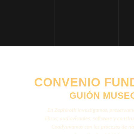
CONVENIO FUN
GUIÓN MUSE
En Zephiroth investigamos, preservamos y
libros; audiovisuales; software y const
Coadyuvamos con los procesos de nac