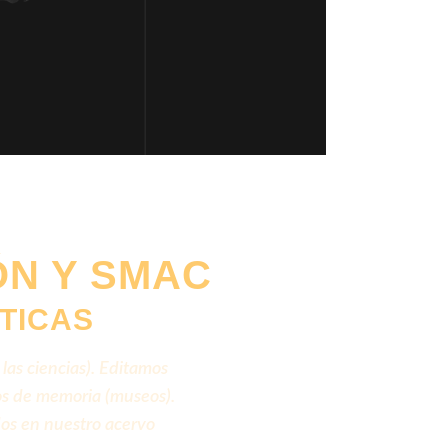
ÓN Y SMAC
TICAS
 las ciencias). Editamos
ios de memoria (museos).
os en nuestro acervo