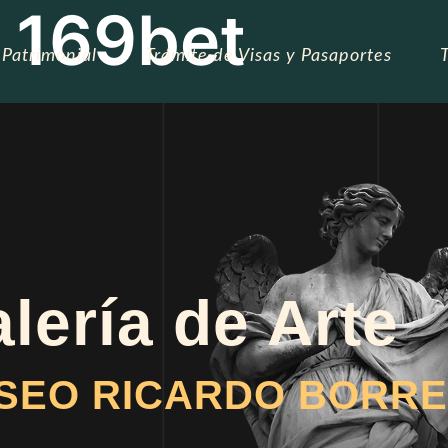
: 169bet
 Patrimonial
Trámite de Visas y Pasaportes
lería de Arte
SEO RICARDO BORRE