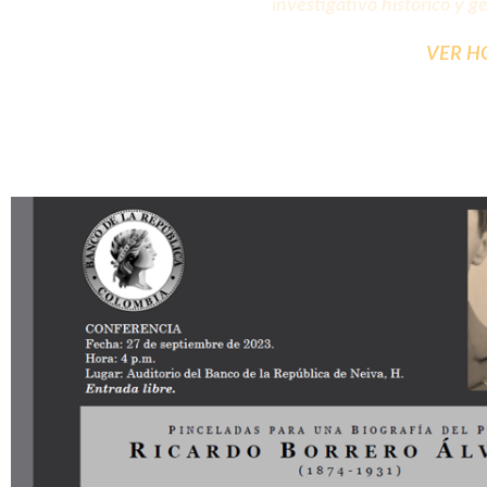
investigativo histórico y g
VER HO