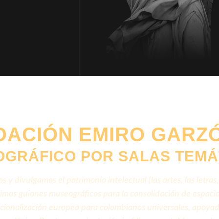
DACIÓN EMIRO GARZ
OGRÁFICO POR SALAS TEMÁ
 divulgamos el patrimonio intelectual (las artes, las letras,
ruimos guiones museográficos para la consolidación de espac
ionalización europea para colombianos universales, apoyad