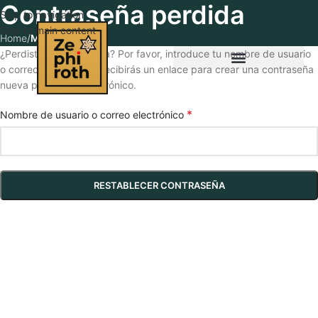
Contraseña perdida
Skip to navigation
Skip to main content
Home
/
Mi cuenta
¿Perdiste tu contraseña? Por favor, introduce tu nombre de usuario
o correo electrónico. Recibirás un enlace para crear una contraseña
nueva por correo electrónico.
*
Nombre de usuario o correo electrónico
RESTABLECER CONTRASEÑA