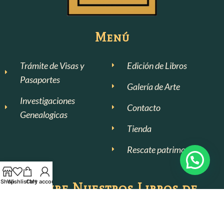
Menú
Trámite de Visas y
Edición de Libros
Pasaportes
Galería de Arte
Investigaciones
Contacto
Genealogicas
Tienda
Rescate patrimonial
Shop
Wishlist
Cart
My account
Recibe Nuestros Libros de
forma gratuita